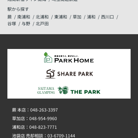
駅から探す
蕨
南浦和
北浦和
東浦和
草加
浦和
西川口
谷塚
与野
北戸田
蕨 本店：048-263-3397
草加店：048-954-9960
浦和店：048-823-7771
池袋店 売却相談：03-6709-1144