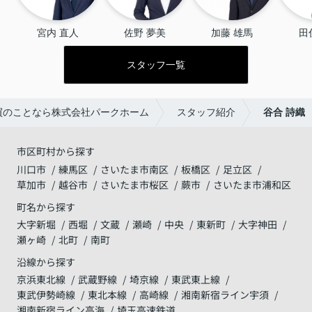
宮内 直人
佐野 夢美
加藤 雄馬
田
スタッフ一覧
買のことなら株式会社パークホーム
スタッフ紹介
谷合 詩織
市区町村から探す
川口市
練馬区
さいたま市南区
板橋区
足立区
草加市
越谷市
さいたま市桜区
蕨市
さいたま市浦和区
町名から探す
大字新堀
西堀
文蔵
瀬崎
中央
東新町
大字神田
瀬ヶ崎
北町
南町
沿線から探す
京浜東北線
武蔵野線
埼京線
東武東上線
東武伊勢崎線
東北本線
高崎線
湘南新宿ライン宇須
湘南新宿ライン高海
埼玉高速鉄道