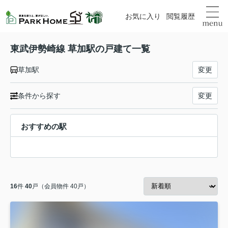
お気に入り
閲覧履歴
東武伊勢崎線 草加駅の戸建て一覧
草加駅
変更
条件から探す
変更
おすすめの駅
16
件
40
戸（会員物件 40戸）