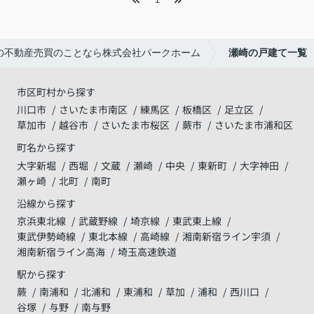
1
の不動産売買のことなら株式会社パークホーム
瀬崎の戸建て一覧
市区町村から探す
川口市
さいたま市南区
練馬区
板橋区
足立区
草加市
越谷市
さいたま市桜区
蕨市
さいたま市浦和区
町名から探す
大字新堀
西堀
文蔵
瀬崎
中央
東新町
大字神田
瀬ヶ崎
北町
南町
沿線から探す
京浜東北線
武蔵野線
埼京線
東武東上線
東武伊勢崎線
東北本線
高崎線
湘南新宿ライン宇須
湘南新宿ライン高海
埼玉高速鉄道
駅から探す
蕨
南浦和
北浦和
東浦和
草加
浦和
西川口
谷塚
与野
南与野