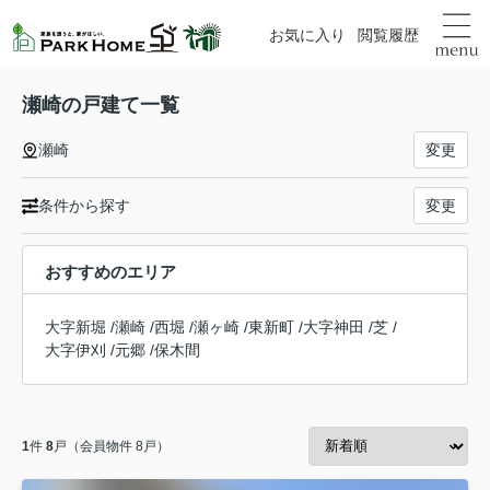
お気に入り
閲覧履歴
瀬崎の戸建て一覧
瀬崎
変更
条件から探す
変更
おすすめのエリア
大字新堀
/
瀬崎
/
西堀
/
瀬ヶ崎
/
東新町
/
大字神田
/
芝
/
大字伊刈
/
元郷
/
保木間
1
件
8
戸（会員物件 8戸）