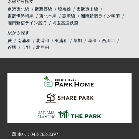
沿線から探す
京浜東北線
武蔵野線
埼京線
東武東上線
東武伊勢崎線
東北本線
高崎線
湘南新宿ライン宇須
湘南新宿ライン高海
埼玉高速鉄道
駅から探す
蕨
南浦和
北浦和
東浦和
草加
浦和
西川口
谷塚
与野
北戸田
蕨 本店：048-263-3397