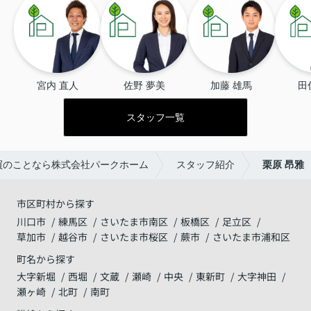
宮内 直人
佐野 夢美
加藤 雄馬
田
スタッフ一覧
買のことなら株式会社パークホーム
スタッフ紹介
栗原 昂雅
市区町村から探す
川口市
練馬区
さいたま市南区
板橋区
足立区
草加市
越谷市
さいたま市桜区
蕨市
さいたま市浦和区
町名から探す
大字新堀
西堀
文蔵
瀬崎
中央
東新町
大字神田
瀬ヶ崎
北町
南町