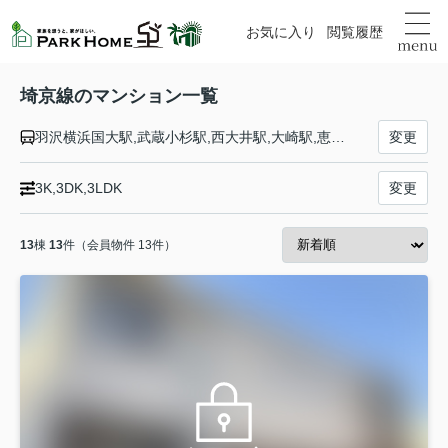
お気に入り
閲覧履歴
埼京線のマンション一覧
羽沢横浜国大駅,武蔵小杉駅,西大井駅,大崎駅,恵比寿駅,渋谷駅,新宿駅,池袋駅,板橋駅,十条駅,赤羽駅,北赤羽駅,浮間舟渡駅,戸田公園駅,戸田駅,北戸田駅,武蔵浦和駅,中浦和駅,南与野駅,与野本町駅,北与野駅,大宮駅
変更
3K,3DK,3LDK
変更
13
棟
13
件（会員物件 13件）