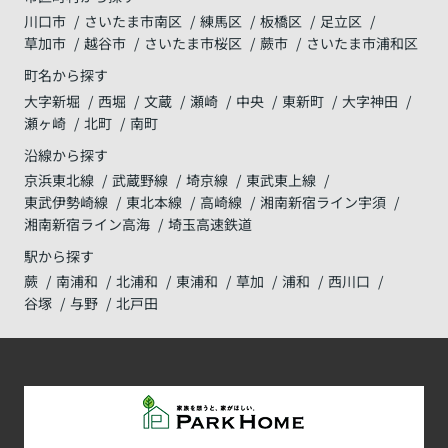
川口市
さいたま市南区
練馬区
板橋区
足立区
草加市
越谷市
さいたま市桜区
蕨市
さいたま市浦和区
町名から探す
大字新堀
西堀
文蔵
瀬崎
中央
東新町
大字神田
瀬ヶ崎
北町
南町
沿線から探す
京浜東北線
武蔵野線
埼京線
東武東上線
東武伊勢崎線
東北本線
高崎線
湘南新宿ライン宇須
湘南新宿ライン高海
埼玉高速鉄道
駅から探す
蕨
南浦和
北浦和
東浦和
草加
浦和
西川口
谷塚
与野
北戸田