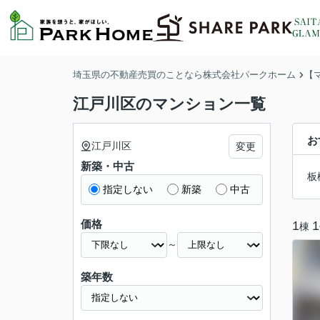
埼玉県の不動産売買のことなら株式会社パークホーム
【
江戸川区のマンション一覧
お
江戸川区
変更
新築・中古
板
指定しない
新築
中古
価格
1
1
棟
～
築年数