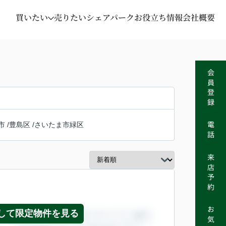
買いたい
売りたい
シェアパーク
お役立ち情報
会社概要
会員登録
市
/
豊島区
/
さいたま市緑区
電話
来店予約
して限定物件を見る