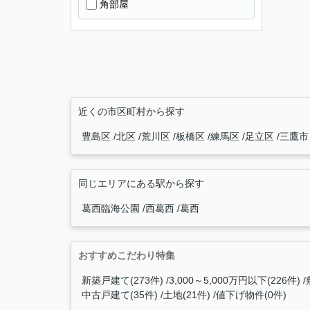
角部屋
近くの市区町村から探す
豊島区
北区
荒川区
板橋区
練馬区
足立区
三鷹市
同じエリアにある駅から探す
葛西臨海公園
西葛西
葛西
おすすめこだわり特集
新築戸建て(273件)
3,000～5,000万円以下(226件)
中古戸建て(35件)
土地(21件)
値下げ物件(0件)