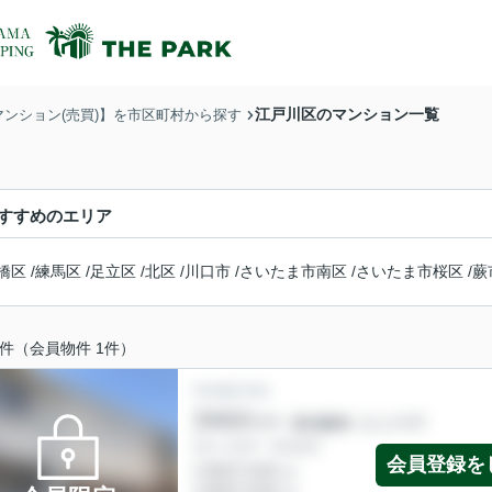
江戸川区のマンション一覧
マンション(売買)】を市区町村から探す
すすめのエリア
橋区
/
練馬区
/
足立区
/
北区
/
川口市
/
さいたま市南区
/
さいたま市桜区
/
蕨
件（会員物件 1件）
会員登録を