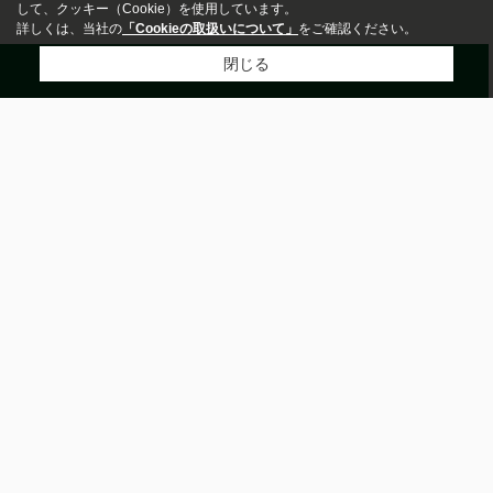
して、クッキー（Cookie）を使用しています。
詳しくは、当社の
「Cookieの取扱いについて」
をご確認ください。
閉じる
電話
会員登録
来店予約
LINE
市区町村から探す
新築・中古
川口市
練馬区
板橋区
さいたま市南区
足立区
指定しない
新築
中
草加市
越谷市
さいたま市桜区
蕨市
さいたま市浦和区
古
町名から探す
価格
大字新堀
西堀
文蔵
瀬崎
中央
東新町
大字神田
瀬ヶ崎
南町
芝
～
沿線から探す
築年数
京浜東北線
武蔵野線
埼京線
東武東上線
東武伊勢崎線
東北本線
高崎線
湘南新宿ライン宇須
湘南新宿ライン高海
埼玉高速鉄道
間取り
駅から探す
ワンルーム
1K/1DK/1LDK
蕨
南浦和
北浦和
東浦和
草加
浦和
西川口
谷塚
与野
北戸田
2K/2DK/2LDK
3K/3DK/3LDK