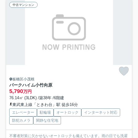
中古マンション
板橋区小茂根
パークハイム小竹向原
5,790
万円
76.14㎡ (3LDK) /築38年 /6階建
東武東上線「ときわ台」駅 徒歩16分
エレベーター
駐輪場
オートロック
インターネット対応
防犯カメラ
閑静な住宅地
不審者対策に欠かせないオートロックも備えています。雨の日でも洗濯