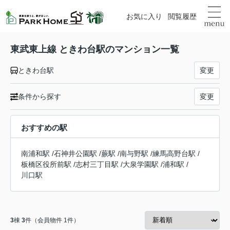
お気に入り
閲覧履歴
東武東上線 ときわ台駅のマンション一覧
ときわ台駅
変更
条件から探す
変更
おすすめの駅
南浦和駅
/
石神井公園駅
/
蕨駅
/
南与野駅
/
練馬高野台駅
/
板橋区役所前駅
/
志村三丁目駅
/
大泉学園駅
/
浦和駅
/
川口駅
3
棟
3
件（会員物件 1件）