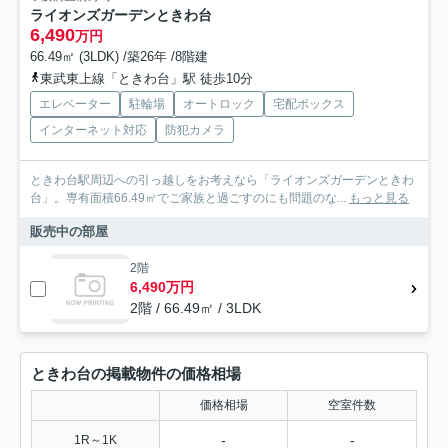
ライオンズガーデンときわ台
6,490
万円
66.49㎡ (3LDK) /築26年 /8階建
東武東上線「ときわ台」駅 徒歩10分
エレベーター
駐輪場
オートロック
宅配ボックス
インターネット対応
防犯カメラ
ときわ台駅周辺への引っ越しをお考えなら「ライオンズガーデンときわ
台」。専有面積66.49㎡でご家族と過ごすのにも問題のな...
もっと見る
販売中の部屋
2階
6,490万円
2階 / 66.49㎡ / 3LDK
ときわ台の掲載物件の価格相場
価格相場
空室件数
-
-
1R～1K