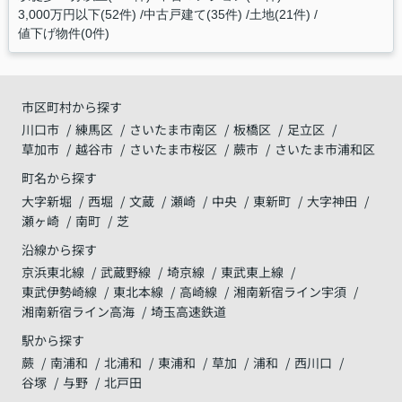
3,000万円以下(52件)
中古戸建て(35件)
土地(21件)
値下げ物件(0件)
市区町村から探す
川口市
練馬区
さいたま市南区
板橋区
足立区
草加市
越谷市
さいたま市桜区
蕨市
さいたま市浦和区
町名から探す
大字新堀
西堀
文蔵
瀬崎
中央
東新町
大字神田
瀬ヶ崎
南町
芝
沿線から探す
京浜東北線
武蔵野線
埼京線
東武東上線
東武伊勢崎線
東北本線
高崎線
湘南新宿ライン宇須
湘南新宿ライン高海
埼玉高速鉄道
駅から探す
蕨
南浦和
北浦和
東浦和
草加
浦和
西川口
谷塚
与野
北戸田