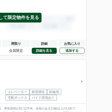
して限定物件を見る
間取り
詳細
お気に入り
会員限定
詳細を見る
追加する
エレベーター
耐震構造
駐輪場
宅配ボックス
バイク置場あり
有面積が82.12平米。余裕のある15帖以上のLDKで、