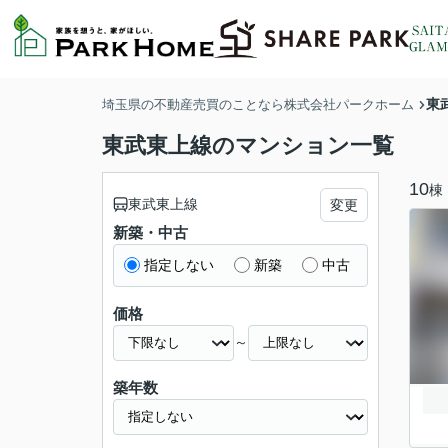
東
埼玉県の不動産売買のことなら株式会社パークホーム
東武東上線のマンション一覧
10
棟
東武東上線
変更
新築・中古
指定しない
新築
中古
価格
～
築年数