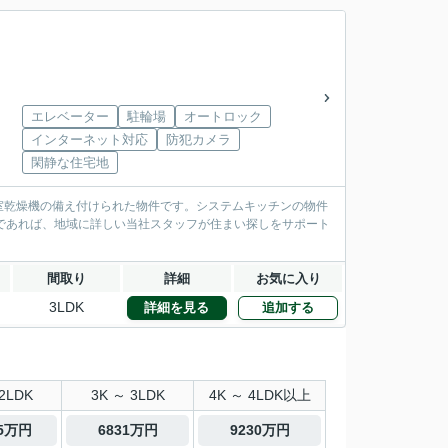
エレベーター
駐輪場
オートロック
インターネット対応
防犯カメラ
閑静な住宅地
室乾燥機の備え付けられた物件です。システムキッチンの物件
であれば、地域に詳しい当社スタッフが住まい探しをサポート
間取り
詳細
お気に入り
3LDK
詳細を見る
追加する
2LDK
3K ～ 3LDK
4K ～ 4LDK以上
.5万円
6831万円
9230万円