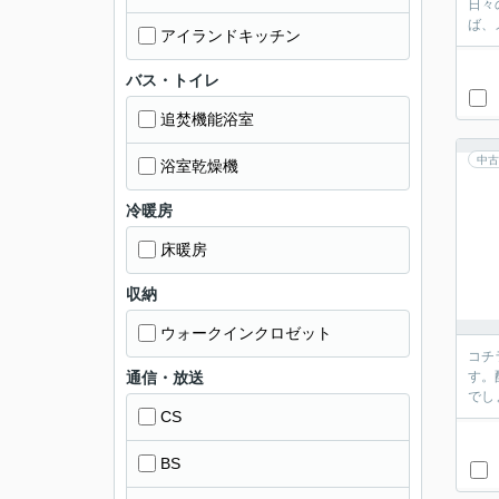
日々
ば、
アイランドキッチン
バス・トイレ
追焚機能浴室
中古
浴室乾燥機
冷暖房
床暖房
収納
ウォークインクロゼット
コチ
通信・放送
す。
でし
CS
BS