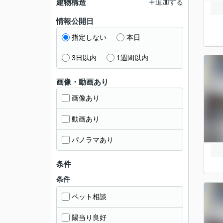
建物構造
追加する
情報公開日
指定しない
本日
3日以内
1週間以内
画像・動画あり
画像あり
動画あり
パノラマあり
条件
条件
ペット相談
陽当り良好