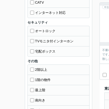
CATV
中古
インターネット対応
セキュリティ
オートロック
TVモニタ付インターホン
不審
宅配ボックス
です
致し
その他
2階以上
1階の物件
東
最上階
南向き