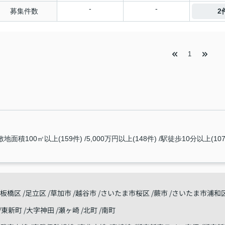
-
-
募集件数
2
1
敷地面積100㎡以上(159件)
5,000万円以上(148件)
駅徒歩10分以上(107
板橋区
足立区
草加市
越谷市
さいたま市桜区
蕨市
さいたま市浦和
東新町
大字神田
瀬ヶ崎
北町
南町