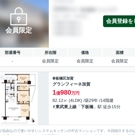
会員登録を
会員限定
部屋番号
所在階
価格
面積
-
会員限定
会員限定
会員限定
マンション
板橋区
加賀
グランフィーネ加賀
1
980
億
万円
82.12㎡ (4LDK) /築29年 /14階建
東武東上線
「
下板橋
」駅 徒歩15分
が自由なので使いやすいシステムキッチンの中古マンションです。今回紹介するのは、専