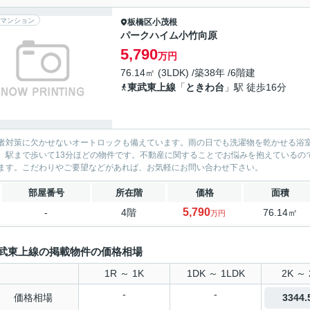
マンション
板橋区
小茂根
パークハイム小竹向原
5,790
万円
76.14㎡ (3LDK) /築38年 /6階建
東武東上線
「
ときわ台
」駅 徒歩16分
者対策に欠かせないオートロックも備えています。雨の日でも洗濯物を乾かせる浴
。駅まで歩いて13分ほどの物件です。不動産に関することでお悩みを抱えているの
ます。こだわりやご要望などがあれば、お気軽にお問い合わせ下さい。
部屋番号
所在階
価格
面積
5,790
-
4階
76.14㎡
万円
武東上線の掲載物件の価格相場
1R ～ 1K
1DK ～ 1LDK
2K ～ 
-
-
価格相場
3344