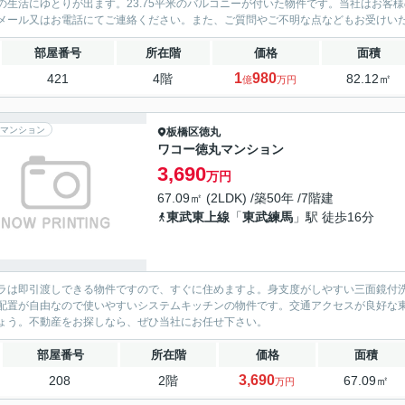
の生活にゆとりが出ます。23.75平米のバルコニーが付いた物件です。当社はお客
メール又はお電話にてご連絡ください。また、ご質問やご不明な点などもお受けい
部屋番号
所在階
価格
面積
1
980
421
4階
82.12㎡
億
万円
マンション
板橋区
徳丸
ワコー徳丸マンション
3,690
万円
67.09㎡ (2LDK) /築50年 /7階建
東武東上線
「
東武練馬
」駅 徒歩16分
ラは即引渡しできる物件ですので、すぐに住めますよ。身支度がしやすい三面鏡付洗
配置が自由なので使いやすいシステムキッチンの物件です。交通アクセスが良好な
ょう。不動産をお探しなら、ぜひ当社にお任せ下さい。
部屋番号
所在階
価格
面積
3,690
208
2階
67.09㎡
万円