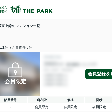
武東上線のマンション一覧
11
件（会員物件 8件）
会員登録を
会員限定
部屋番号
所在階
価格
面積
-
会員限定
会員限定
会員限定