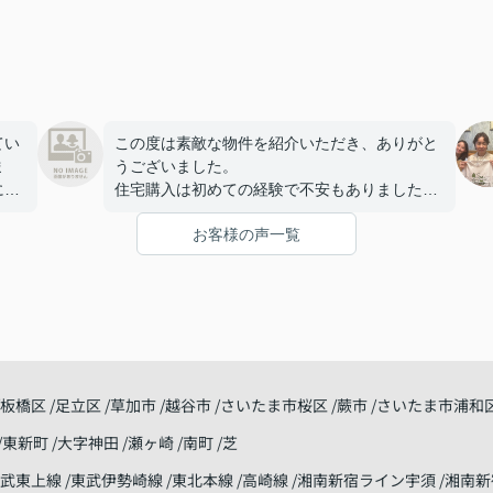
てい
この度は素敵な物件を紹介いただき、ありがと
ま
うございました。
には
住宅購入は初めての経験で不安もありました
をし
が、担当の丹羽さんが、丁寧に対応して下さ
お客様の声一覧
と話
り、安心して手続きを進めることができまし
た。建物についても満足しており、家族で新し
て楽
い生活を始めることを楽しみにしています。
改めて、ありがとうございました。
こま
おか
板橋区
足立区
草加市
越谷市
さいたま市桜区
蕨市
さいたま市浦和
東新町
大字神田
瀬ヶ崎
南町
芝
東武東上線
東武伊勢崎線
東北本線
高崎線
湘南新宿ライン宇須
湘南新