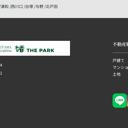
浦和
西川口
谷塚
与野
北戸田
不動産
戸建て
4
マンシ
1
土地