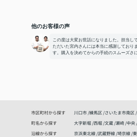
他のお客様の声
この度は大変お世話になりました。担当し
ただいた宮内さんには本当に感謝しており
す。購入を決めてからの手続のスムーズさ
本当に驚き、そして、アドバイスや気配り
ていただき、宮内さんで良かったね！と妻
しています。
今は無事に引越しも終わり、快適に過ごせ
しく暮らせております。
こうして、なにもトラブルや問題も無くこ
で家探しが出来た事はパークホームさんの
げだと思っております。
ありがとうございました。
市区町村から探す
川口市
練馬区
さいたま市南区
町名から探す
大字新堀
西堀
文蔵
瀬崎
中央
沿線から探す
京浜東北線
武蔵野線
埼京線