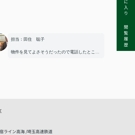
お気に入り
閲覧履歴
担当：田住 聡子
物件を見てよさそうだったので電話したとこ
ろ、休日にも関わらずすぐに来てくれた事。
不安箇所等の質問に的確に答えてくれた事。
仮契約の電子承認につまづいたが、代替手段で
進めてくれた事。
いずれも迅速な対応で助かりました。
最終の決済もスムーズに終わり、良かったで
す。
有難うございました。
区
宿ライン高海
埼玉高速鉄道