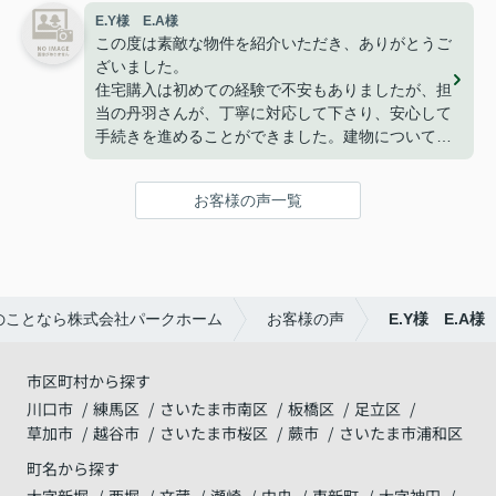
暮らせております。
E.Y様 E.A様
こうして、なにもトラブルや問題も無くここまで家
この度は素敵な物件を紹介いただき、ありがとうご
探しが出来た事はパークホームさんのおかげだと思
ざいました。
っております。
住宅購入は初めての経験で不安もありましたが、担
ありがとうございました。
当の丹羽さんが、丁寧に対応して下さり、安心して
手続きを進めることができました。建物についても
満足しており、家族で新しい生活を始めることを楽
しみにしています。
お客様の声一覧
改めて、ありがとうございました。
のことなら株式会社パークホーム
お客様の声
E.Y様 E.A様
市区町村から探す
川口市
練馬区
さいたま市南区
板橋区
足立区
草加市
越谷市
さいたま市桜区
蕨市
さいたま市浦和区
町名から探す
大字新堀
西堀
文蔵
瀬崎
中央
東新町
大字神田