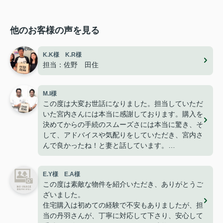
他のお客様の声を見る
K.K様 K.R様
担当：佐野 田住
M.I様
この度は大変お世話になりました。担当していただ
いた宮内さんには本当に感謝しております。購入を
決めてからの手続のスムーズさには本当に驚き、そ
して、アドバイスや気配りをしていただき、宮内さ
んで良かったね！と妻と話しています。
今は無事に引越しも終わり、快適に過ごせて楽しく
暮らせております。
E.Y様 E.A様
こうして、なにもトラブルや問題も無くここまで家
この度は素敵な物件を紹介いただき、ありがとうご
探しが出来た事はパークホームさんのおかげだと思
ざいました。
っております。
住宅購入は初めての経験で不安もありましたが、担
ありがとうございました。
当の丹羽さんが、丁寧に対応して下さり、安心して