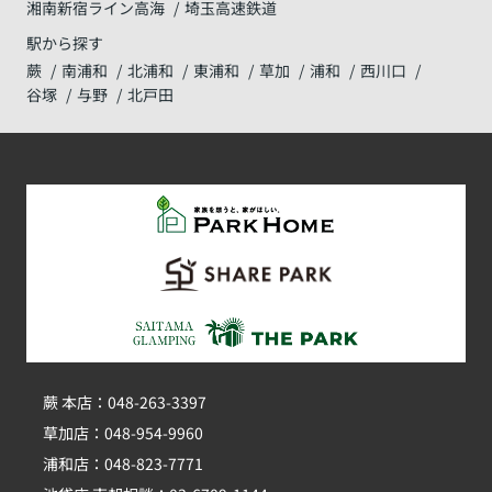
湘南新宿ライン高海
埼玉高速鉄道
駅から探す
蕨
南浦和
北浦和
東浦和
草加
浦和
西川口
谷塚
与野
北戸田
蕨 本店：048-263-3397
草加店：048-954-9960
浦和店：048-823-7771