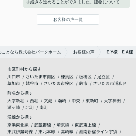
手続きを進めることができました。建物についても
満足しており、家族で新しい生活を始めることを楽
しみにしています。
お客様の声一覧
改めて、ありがとうございました。
のことなら株式会社パークホーム
お客様の声
E.Y様 E.A様
市区町村から探す
川口市
さいたま市南区
練馬区
板橋区
足立区
草加市
越谷市
さいたま市桜区
蕨市
さいたま市浦和区
町名から探す
大字新堀
西堀
文蔵
瀬崎
中央
東新町
大字神田
瀬ヶ崎
北町
南町
沿線から探す
京浜東北線
武蔵野線
埼京線
東武東上線
東武伊勢崎線
東北本線
高崎線
湘南新宿ライン宇須