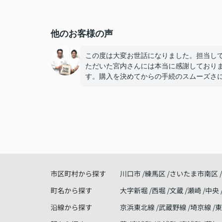
他のお客様の声
この度は大変お世話になりました。担当し
ただいた宮内さんには本当に感謝しており
す。購入を決めてからの手続のスムーズさ
本当に驚き、そして、アドバイスや気配り
ていただき、宮内さんで良かったね！と妻
しています。
今は無事に引越しも終わり、快適に過ごせ
しく暮らせております。
こうして、なにもトラブルや問題も無くこ
で家探しが出来た事はパークホームさんの
げだと思っております。
ありがとうございました。
市区町村から探す
川口市
練馬区
さいたま市南区
町名から探す
大字新堀
西堀
文蔵
瀬崎
中央
沿線から探す
京浜東北線
武蔵野線
埼京線