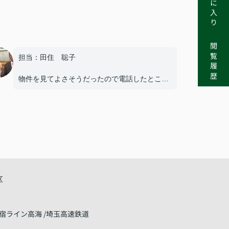
お気に入り
閲覧履歴
担当：田住 聡子
物件を見てよさそうだったので電話したとこ
ろ、休日にも関わらずすぐに来てくれた事。
不安箇所等の質問に的確に答えてくれた事。
仮契約の電子承認につまづいたが、代替手段で
進めてくれた事。
いずれも迅速な対応で助かりました。
最終の決済もスムーズに終わり、良かったで
す。
有難うございました。
区
宿ライン高海
埼玉高速鉄道