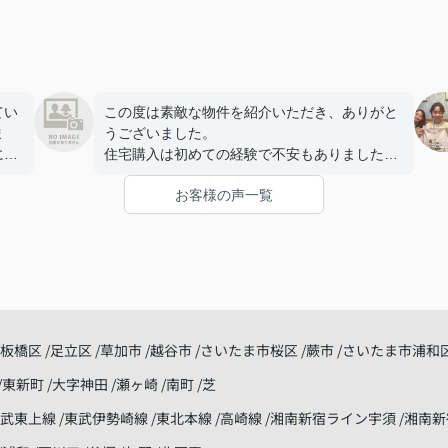
てい
この度は素敵な物件を紹介いただき、ありがと
ま
うございました。
には
住宅購入は初めての経験で不安もありました
をし
が、担当の丹羽さんが、丁寧に対応して下さ
お客様の声一覧
と話
り、安心して手続きを進めることができまし
た。建物についても満足しており、家族で新し
て楽
い生活を始めることを楽しみにしています。
改めて、ありがとうございました。
こま
おか
板橋区
足立区
草加市
越谷市
さいたま市桜区
蕨市
さいたま市浦和
東新町
大字神田
瀬ヶ崎
南町
芝
東武東上線
東武伊勢崎線
東北本線
高崎線
湘南新宿ライン宇須
湘南新