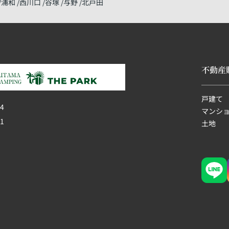
浦和
西川口
谷塚
与野
北戸田
不動産
戸建て
4
マンシ
1
土地