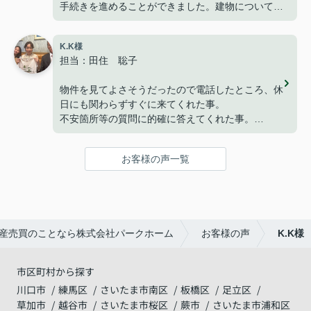
手続きを進めることができました。建物についても
満足しており、家族で新しい生活を始めることを楽
しみにしています。
K.K様
改めて、ありがとうございました。
担当：田住 聡子
物件を見てよさそうだったので電話したところ、休
日にも関わらずすぐに来てくれた事。
不安箇所等の質問に的確に答えてくれた事。
仮契約の電子承認につまづいたが、代替手段で進め
てくれた事。
お客様の声一覧
いずれも迅速な対応で助かりました。
最終の決済もスムーズに終わり、良かったです。
有難うございました。
産売買のことなら株式会社パークホーム
お客様の声
K.K様
市区町村から探す
川口市
練馬区
さいたま市南区
板橋区
足立区
草加市
越谷市
さいたま市桜区
蕨市
さいたま市浦和区