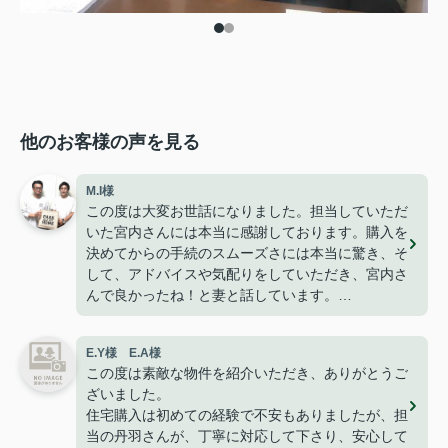
他のお客様の声を見る
M.I様
この度は大変お世話になりました。担当していただ
いた宮内さんには本当に感謝しております。購入を
決めてからの手続のスムーズさには本当に驚き、そ
して、アドバイスや気配りをしていただき、宮内さ
んで良かったね！と妻と話しています。
今は無事に引越しも終わり、快適に過ごせて楽しく
暮らせております。
E.Y様 E.A様
こうして、なにもトラブルや問題も無くここまで家
この度は素敵な物件を紹介いただき、ありがとうご
探しが出来た事はパークホームさんのおかげだと思
ざいました。
っております。
住宅購入は初めての経験で不安もありましたが、担
ありがとうございました。
当の丹羽さんが、丁寧に対応して下さり、安心して