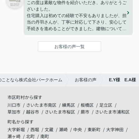
この度は素敵な物件を紹介いただき、ありがとうご
探しが出来た事はパークホームさんのおかげだと思
ざいました。
っております。
住宅購入は初めての経験で不安もありましたが、担
ありがとうございました。
当の丹羽さんが、丁寧に対応して下さり、安心して
手続きを進めることができました。建物についても
満足しており、家族で新しい生活を始めることを楽
しみにしています。
お客様の声一覧
改めて、ありがとうございました。
のことなら株式会社パークホーム
お客様の声
E.Y様 E.A様
市区町村から探す
川口市
さいたま市南区
練馬区
板橋区
足立区
草加市
越谷市
さいたま市桜区
蕨市
さいたま市浦和区
町名から探す
大字新堀
西堀
文蔵
瀬崎
中央
東新町
大字神田
瀬ヶ崎
北町
南町