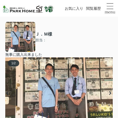
お気に入り
閲覧履歴
Ｊ．Ｍ様
担当：
無事に購入出来ました
1
/
2