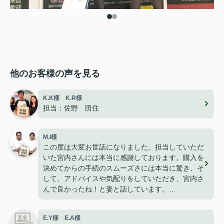
他のお客様の声を見る
K.K様 K.R様
担当：佐野 田住
M.I様
この度は大変お世話になりました。担当していただ
いた宮内さんには本当に感謝しております。購入を
決めてからの手続のスムーズさには本当に驚き、そ
して、アドバイスや気配りをしていただき、宮内さ
んで良かったね！と妻と話しています。
今は無事に引越しも終わり、快適に過ごせて楽しく
暮らせております。
E.Y様 E.A様
こうして、なにもトラブルや問題も無くここまで家