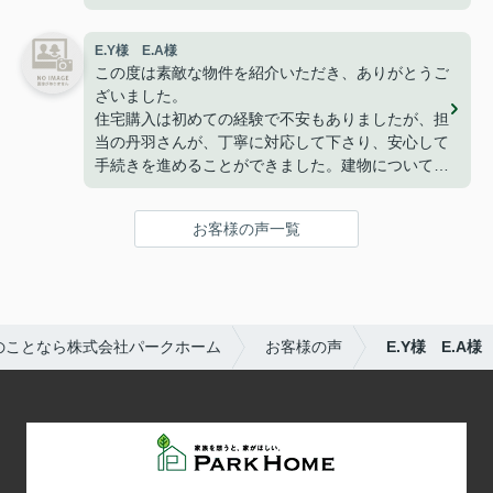
今は無事に引越しも終わり、快適に過ごせて楽しく
暮らせております。
E.Y様 E.A様
こうして、なにもトラブルや問題も無くここまで家
この度は素敵な物件を紹介いただき、ありがとうご
探しが出来た事はパークホームさんのおかげだと思
ざいました。
っております。
住宅購入は初めての経験で不安もありましたが、担
ありがとうございました。
当の丹羽さんが、丁寧に対応して下さり、安心して
手続きを進めることができました。建物についても
満足しており、家族で新しい生活を始めることを楽
しみにしています。
お客様の声一覧
改めて、ありがとうございました。
のことなら株式会社パークホーム
お客様の声
E.Y様 E.A様