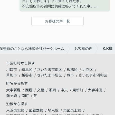
日にも関わらずすぐに来てくれた事。
不安箇所等の質問に的確に答えてくれた事。
仮契約の電子承認につまづいたが、代替手段で進め
てくれた事。
お客様の声一覧
いずれも迅速な対応で助かりました。
最終の決済もスムーズに終わり、良かったです。
有難うございました。
産売買のことなら株式会社パークホーム
お客様の声
K.K様
市区町村から探す
川口市
練馬区
さいたま市南区
板橋区
足立区
草加市
越谷市
さいたま市桜区
蕨市
さいたま市浦和区
町名から探す
大字新堀
西堀
文蔵
瀬崎
中央
東新町
大字神田
瀬ヶ崎
南町
芝
沿線から探す
京浜東北線
武蔵野線
埼京線
東武東上線