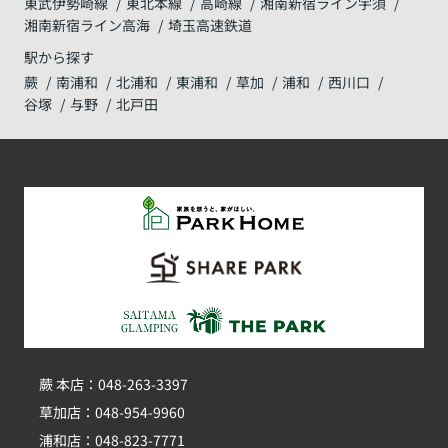
東武伊勢崎線
東北本線
高崎線
湘南新宿ライン宇須
湘南新宿ライン高海
埼玉高速鉄道
駅から探す
蕨
南浦和
北浦和
東浦和
草加
浦和
西川口
谷塚
与野
北戸田
蕨 本店：048-263-3397
草加店：048-954-9960
浦和店：048-823-7771