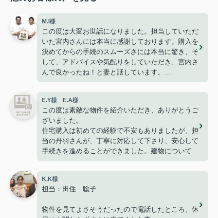
M.I様
この度は大変お世話になりました。担当していただ
いた宮内さんには本当に感謝しております。購入を
決めてからの手続のスムーズさには本当に驚き、そ
して、アドバイスや気配りをしていただき、宮内さ
んで良かったね！と妻と話しています。
今は無事に引越しも終わり、快適に過ごせて楽しく
暮らせております。
E.Y様 E.A様
こうして、なにもトラブルや問題も無くここまで家
この度は素敵な物件を紹介いただき、ありがとうご
探しが出来た事はパークホームさんのおかげだと思
ざいました。
っております。
住宅購入は初めての経験で不安もありましたが、担
ありがとうございました。
当の丹羽さんが、丁寧に対応して下さり、安心して
手続きを進めることができました。建物についても
満足しており、家族で新しい生活を始めることを楽
しみにしています。
K.K様
改めて、ありがとうございました。
担当：田住 聡子
物件を見てよさそうだったので電話したところ、休