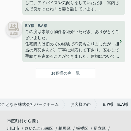
して、アドバイスや気配りをしていただき、宮内さ
んで良かったね！と妻と話しています。
今は無事に引越しも終わり、快適に過ごせて楽しく
暮らせております。
E.Y様 E.A様
こうして、なにもトラブルや問題も無くここまで家
この度は素敵な物件を紹介いただき、ありがとうご
探しが出来た事はパークホームさんのおかげだと思
ざいました。
っております。
住宅購入は初めての経験で不安もありましたが、担
ありがとうございました。
当の丹羽さんが、丁寧に対応して下さり、安心して
手続きを進めることができました。建物についても
満足しており、家族で新しい生活を始めることを楽
しみにしています。
お客様の声一覧
改めて、ありがとうございました。
のことなら株式会社パークホーム
お客様の声
E.Y様 E.A様
市区町村から探す
川口市
さいたま市南区
練馬区
板橋区
足立区