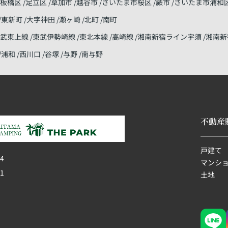
板橋区
足立区
草加市
越谷市
さいたま市桜区
蕨市
さいたま市浦和
東新町
大字神田
瀬ヶ崎
北町
南町
東武東上線
東武伊勢崎線
東北本線
高崎線
湘南新宿ライン宇須
湘南新
浦和
西川口
谷塚
与野
南与野
不動産
戸建て
4
マンシ
1
土地