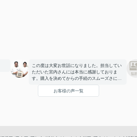
この度は大変お世話になりました。担当してい
ただいた宮内さんには本当に感謝しておりま
す。購入を決めてからの手続のスムーズさには
本当に驚き、そして、アドバイスや気配りをし
お客様の声一覧
ていただき、宮内さんで良かったね！と妻と話
しています。
今は無事に引越しも終わり、快適に過ごせて楽
しく暮らせております。
こうして、なにもトラブルや問題も無くここま
で家探しが出来た事はパークホームさんのおか
げだと思っております。
ありがとうございました。