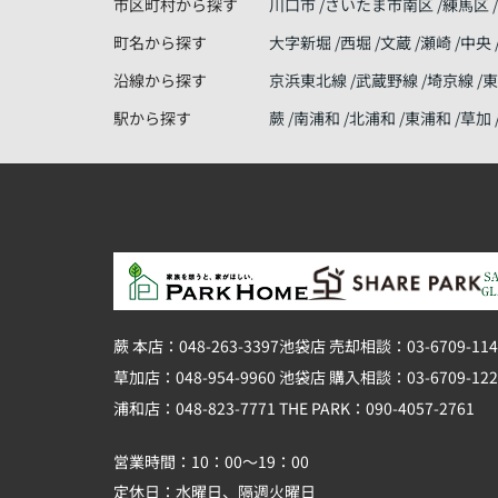
市区町村から探す
川口市
さいたま市南区
練馬区
町名から探す
大字新堀
西堀
文蔵
瀬崎
中央
沿線から探す
京浜東北線
武蔵野線
埼京線
駅から探す
蕨
南浦和
北浦和
東浦和
草加
蕨 本店：048-263-3397
池袋店 売却相談：03-6709-114
草加店：048-954-9960
池袋店 購入相談：03-6709-122
浦和店：048-823-7771
THE PARK：090-4057-2761
営業時間：10：00～19：00
定休日：水曜日、隔週火曜日