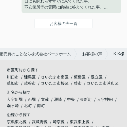
日にも関わらずすぐに来てくれた事。
不安箇所等の質問に的確に答えてくれた事。
仮契約の電子承認につまづいたが、代替手段で進め
てくれた事。
お客様の声一覧
いずれも迅速な対応で助かりました。
最終の決済もスムーズに終わり、良かったです。
有難うございました。
産売買のことなら株式会社パークホーム
お客様の声
K.K様
市区町村から探す
川口市
練馬区
さいたま市南区
板橋区
足立区
草加市
越谷市
さいたま市桜区
蕨市
さいたま市浦和区
町名から探す
大字新堀
西堀
文蔵
瀬崎
中央
東新町
大字神田
瀬ヶ崎
北町
南町
沿線から探す
京浜東北線
武蔵野線
埼京線
東武東上線