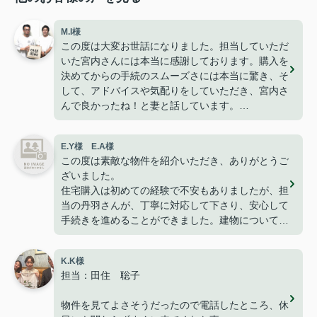
M.I様
この度は大変お世話になりました。担当していただ
いた宮内さんには本当に感謝しております。購入を
決めてからの手続のスムーズさには本当に驚き、そ
して、アドバイスや気配りをしていただき、宮内さ
んで良かったね！と妻と話しています。
今は無事に引越しも終わり、快適に過ごせて楽しく
暮らせております。
E.Y様 E.A様
こうして、なにもトラブルや問題も無くここまで家
この度は素敵な物件を紹介いただき、ありがとうご
探しが出来た事はパークホームさんのおかげだと思
ざいました。
っております。
住宅購入は初めての経験で不安もありましたが、担
ありがとうございました。
当の丹羽さんが、丁寧に対応して下さり、安心して
手続きを進めることができました。建物についても
満足しており、家族で新しい生活を始めることを楽
しみにしています。
K.K様
改めて、ありがとうございました。
担当：田住 聡子
物件を見てよさそうだったので電話したところ、休