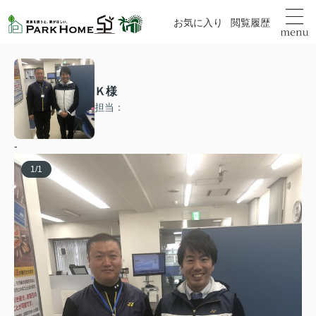
お気に入り
閲覧履歴
Ｋ様
担当：
-
1
/
1