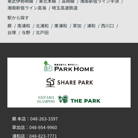
東武伊勢崎線
東北本線
高崎線
湘南新宿ライン宇須
湘南新宿ライン高海
埼玉高速鉄道
駅から探す
蕨
南浦和
北浦和
東浦和
草加
浦和
西川口
谷塚
与野
北戸田
蕨 本店：048-263-3397
草加店：048-954-9960
浦和店：048-823-7771