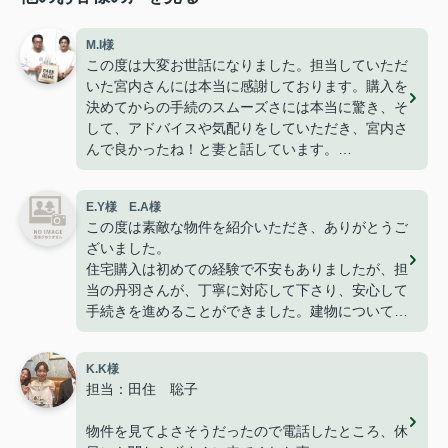
M.I様
この度は大変お世話になりました。担当していただ
いた宮内さんには本当に感謝しております。購入を
決めてからの手続のスムーズさには本当に驚き、そ
して、アドバイスや気配りをしていただき、宮内さ
んで良かったね！と妻と話しています。
今は無事に引越しも終わり、快適に過ごせて楽しく
暮らせております。
E.Y様 E.A様
こうして、なにもトラブルや問題も無くここまで家
この度は素敵な物件を紹介いただき、ありがとうご
探しが出来た事はパークホームさんのおかげだと思
ざいました。
っております。
住宅購入は初めての経験で不安もありましたが、担
ありがとうございました。
当の丹羽さんが、丁寧に対応して下さり、安心して
手続きを進めることができました。建物についても
満足しており、家族で新しい生活を始めることを楽
しみにしています。
K.K様
改めて、ありがとうございました。
担当：田住 聡子
物件を見てよさそうだったので電話したところ、休