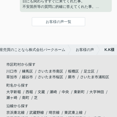
日にも関わらずすぐに来てくれた事。
不安箇所等の質問に的確に答えてくれた事。
仮契約の電子承認につまづいたが、代替手段で進め
てくれた事。
お客様の声一覧
いずれも迅速な対応で助かりました。
最終の決済もスムーズに終わり、良かったです。
有難うございました。
産売買のことなら株式会社パークホーム
お客様の声
K.K様
市区町村から探す
川口市
練馬区
さいたま市南区
板橋区
足立区
草加市
越谷市
さいたま市桜区
蕨市
さいたま市浦和区
町名から探す
大字新堀
西堀
文蔵
瀬崎
中央
東新町
大字神田
瀬ヶ崎
南町
芝
沿線から探す
京浜東北線
武蔵野線
埼京線
東武東上線