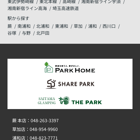
東武伊勢崎線
東北本線
高崎線
湘南新宿ライン宇須
湘南新宿ライン高海
埼玉高速鉄道
駅から探す
蕨
南浦和
北浦和
東浦和
草加
浦和
西川口
谷塚
与野
北戸田
蕨 本店：048-263-3397
草加店：048-954-9960
浦和店：048-823-7771