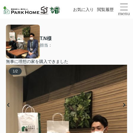
お気に入り
閲覧履歴
T.N様
担当：
無事に理想の家を購入できました
1
/
2