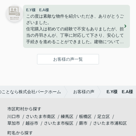
暮らせております。
E.Y様 E.A様
こうして、なにもトラブルや問題も無くここまで家
この度は素敵な物件を紹介いただき、ありがとうご
探しが出来た事はパークホームさんのおかげだと思
ざいました。
っております。
住宅購入は初めての経験で不安もありましたが、担
ありがとうございました。
当の丹羽さんが、丁寧に対応して下さり、安心して
手続きを進めることができました。建物についても
満足しており、家族で新しい生活を始めることを楽
しみにしています。
お客様の声一覧
改めて、ありがとうございました。
のことなら株式会社パークホーム
お客様の声
E.Y様 E.A様
市区町村から探す
川口市
さいたま市南区
練馬区
板橋区
足立区
草加市
越谷市
さいたま市桜区
蕨市
さいたま市浦和区
町名から探す