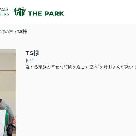
T.S様
客様の声
T.S様
担当：
愛する家族と幸せな時間を過ごす空間”を丹羽さんが繋い