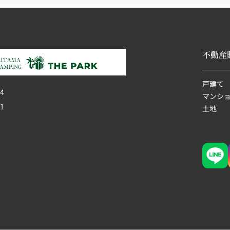
おか
不動産
戸建て
4
マンシ
1
土地