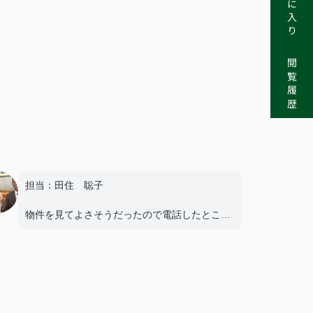
お気に入り
閲覧履歴
担当：田住 聡子
物件を見てよさそうだったので電話したとこ
ろ、休日にも関わらずすぐに来てくれた事。
不安箇所等の質問に的確に答えてくれた事。
仮契約の電子承認につまづいたが、代替手段で
進めてくれた事。
いずれも迅速な対応で助かりました。
最終の決済もスムーズに終わり、良かったで