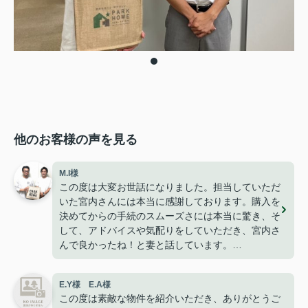
他のお客様の声を見る
M.I様
この度は大変お世話になりました。担当していただ
いた宮内さんには本当に感謝しております。購入を
決めてからの手続のスムーズさには本当に驚き、そ
して、アドバイスや気配りをしていただき、宮内さ
んで良かったね！と妻と話しています。
今は無事に引越しも終わり、快適に過ごせて楽しく
暮らせております。
E.Y様 E.A様
こうして、なにもトラブルや問題も無くここまで家
この度は素敵な物件を紹介いただき、ありがとうご
探しが出来た事はパークホームさんのおかげだと思