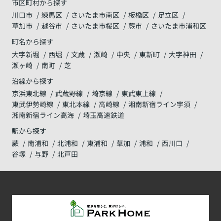
市区町村から探す
川口市
練馬区
さいたま市南区
板橋区
足立区
草加市
越谷市
さいたま市桜区
蕨市
さいたま市浦和区
町名から探す
大字新堀
西堀
文蔵
瀬崎
中央
東新町
大字神田
瀬ヶ崎
南町
芝
沿線から探す
京浜東北線
武蔵野線
埼京線
東武東上線
東武伊勢崎線
東北本線
高崎線
湘南新宿ライン宇須
湘南新宿ライン高海
埼玉高速鉄道
駅から探す
蕨
南浦和
北浦和
東浦和
草加
浦和
西川口
谷塚
与野
北戸田