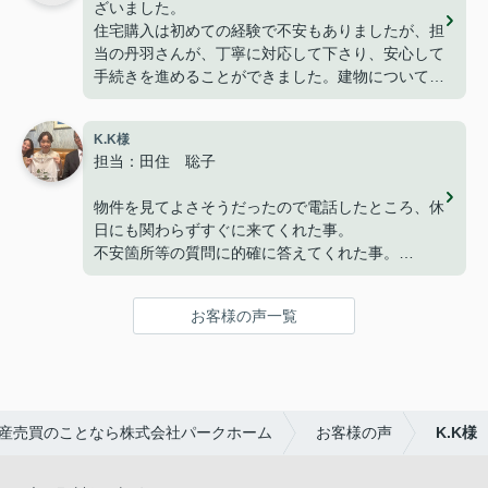
ざいました。
っております。
住宅購入は初めての経験で不安もありましたが、担
ありがとうございました。
当の丹羽さんが、丁寧に対応して下さり、安心して
手続きを進めることができました。建物についても
満足しており、家族で新しい生活を始めることを楽
しみにしています。
K.K様
改めて、ありがとうございました。
担当：田住 聡子
物件を見てよさそうだったので電話したところ、休
日にも関わらずすぐに来てくれた事。
不安箇所等の質問に的確に答えてくれた事。
仮契約の電子承認につまづいたが、代替手段で進め
てくれた事。
お客様の声一覧
いずれも迅速な対応で助かりました。
最終の決済もスムーズに終わり、良かったです。
有難うございました。
産売買のことなら株式会社パークホーム
お客様の声
K.K様