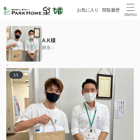
お気に入り
閲覧履歴
A.K様
担当：
-
1
/
1