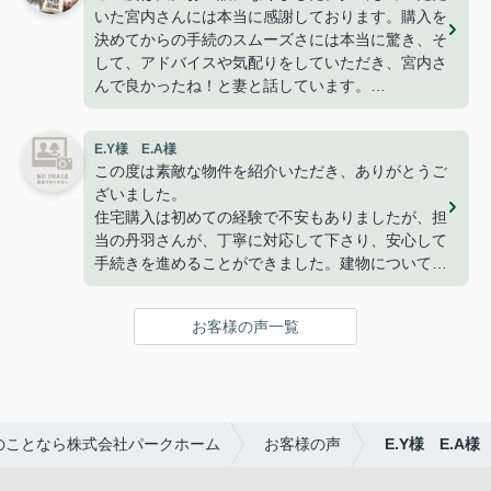
いた宮内さんには本当に感謝しております。購入を
決めてからの手続のスムーズさには本当に驚き、そ
して、アドバイスや気配りをしていただき、宮内さ
んで良かったね！と妻と話しています。
今は無事に引越しも終わり、快適に過ごせて楽しく
暮らせております。
E.Y様 E.A様
こうして、なにもトラブルや問題も無くここまで家
この度は素敵な物件を紹介いただき、ありがとうご
探しが出来た事はパークホームさんのおかげだと思
ざいました。
っております。
住宅購入は初めての経験で不安もありましたが、担
ありがとうございました。
当の丹羽さんが、丁寧に対応して下さり、安心して
手続きを進めることができました。建物についても
満足しており、家族で新しい生活を始めることを楽
しみにしています。
お客様の声一覧
改めて、ありがとうございました。
のことなら株式会社パークホーム
お客様の声
E.Y様 E.A様