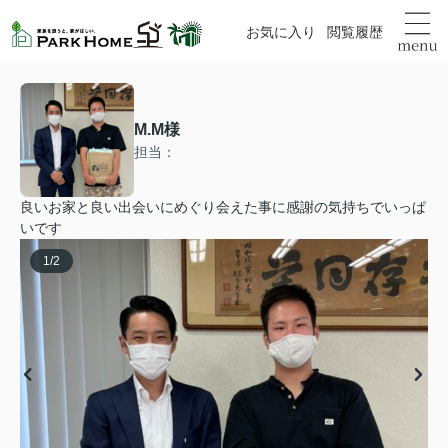
お気に入り
閲覧履歴
M.M様
担当：
良いお家と良い出会いにめぐり会えた事に感謝の気持ちでいっぱ
いです
1
/
2