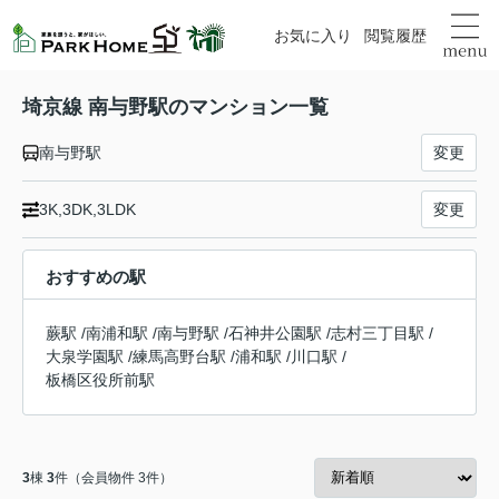
お気に入り
閲覧履歴
埼京線 南与野駅のマンション一覧
南与野駅
変更
3K,3DK,3LDK
変更
おすすめの駅
蕨駅
/
南浦和駅
/
南与野駅
/
石神井公園駅
/
志村三丁目駅
/
大泉学園駅
/
練馬高野台駅
/
浦和駅
/
川口駅
/
板橋区役所前駅
3
棟
3
件（会員物件 3件）