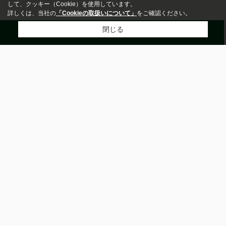
して、クッキー（Cookie）を使用しています。
詳しくは、当社の
「Cookieの取扱いについて」
をご確認ください。
閉じる
電話
会員登録
来店予約
LINE
市区町村から探す
新築・中古
川口市
さいたま市南区
練馬区
板橋区
足立区
指定しない
新築
中
草加市
越谷市
さいたま市桜区
蕨市
さいたま市浦和区
古
町名から探す
価格
大字新堀
西堀
文蔵
瀬崎
中央
東新町
大字神田
瀬ヶ崎
北町
南町
～
沿線から探す
築年数
京浜東北線
武蔵野線
埼京線
東武東上線
東武伊勢崎線
東北本線
高崎線
湘南新宿ライン宇須
湘南新宿ライン高海
埼玉高速鉄道
間取り
駅から探す
ワンルーム
1K/1DK/1LDK
蕨
南浦和
北浦和
東浦和
草加
浦和
西川口
谷塚
与野
北戸田
2K/2DK/2LDK
3K/3DK/3LDK