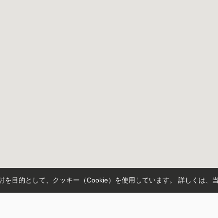
を目的として、クッキー（Cookie）を使用しています。
詳しくは、
市南区
足立区
草加市
越谷市
さいたま市桜区
蕨市
さいたま市浦和