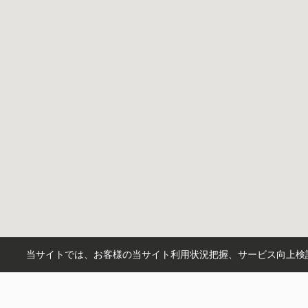
当サイトでは、お客様の当サイト利用状況把握、サービス向上検討
市区町村から探す
川口市
練馬区
板橋区
さいたま