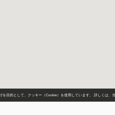
を目的として、クッキー（Cookie）を使用しています。
詳しくは、
板橋区
足立区
草加市
越谷市
さいたま市桜区
蕨市
さいたま市浦和