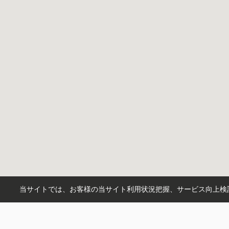
当サイトでは、お客様の当サイト利用状況把握、サービス向上検討
市区町村から探す
川口市
練馬区
さいたま市南区