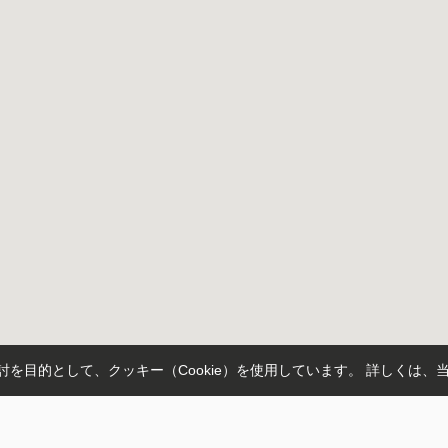
を目的として、クッキー（Cookie）を使用しています。
詳しくは、
市南区
足立区
草加市
越谷市
さいたま市桜区
蕨市
さいたま市浦和