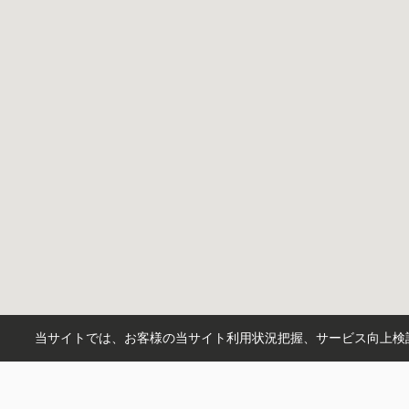
当サイトでは、お客様の当サイト利用状況把握、サービス向上検討
市区町村から探す
川口市
練馬区
板橋区
さいたま