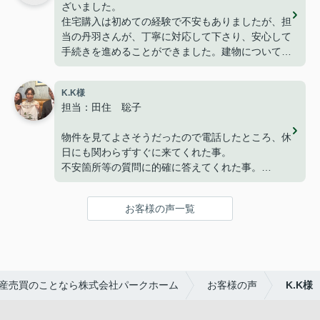
ざいました。
っております。
住宅購入は初めての経験で不安もありましたが、担
ありがとうございました。
当の丹羽さんが、丁寧に対応して下さり、安心して
手続きを進めることができました。建物についても
満足しており、家族で新しい生活を始めることを楽
しみにしています。
K.K様
改めて、ありがとうございました。
担当：田住 聡子
物件を見てよさそうだったので電話したところ、休
日にも関わらずすぐに来てくれた事。
不安箇所等の質問に的確に答えてくれた事。
仮契約の電子承認につまづいたが、代替手段で進め
てくれた事。
お客様の声一覧
いずれも迅速な対応で助かりました。
最終の決済もスムーズに終わり、良かったです。
有難うございました。
産売買のことなら株式会社パークホーム
お客様の声
K.K様