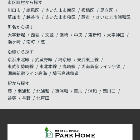
市区町村から探す
川口市
練馬区
さいたま市南区
板橋区
足立区
草加市
越谷市
さいたま市桜区
蕨市
さいたま市浦和区
町名から探す
大字新堀
西堀
文蔵
瀬崎
中央
東新町
大字神田
瀬ヶ崎
南町
芝
沿線から探す
京浜東北線
武蔵野線
埼京線
東武東上線
東武伊勢崎線
東北本線
高崎線
湘南新宿ライン宇須
湘南新宿ライン高海
埼玉高速鉄道
駅から探す
蕨
南浦和
北浦和
東浦和
草加
浦和
西川口
谷塚
与野
北戸田