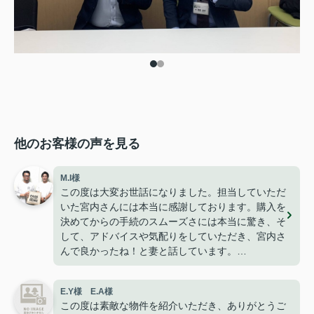
他のお客様の声を見る
M.I様
この度は大変お世話になりました。担当していただ
いた宮内さんには本当に感謝しております。購入を
決めてからの手続のスムーズさには本当に驚き、そ
して、アドバイスや気配りをしていただき、宮内さ
んで良かったね！と妻と話しています。
今は無事に引越しも終わり、快適に過ごせて楽しく
暮らせております。
E.Y様 E.A様
こうして、なにもトラブルや問題も無くここまで家
この度は素敵な物件を紹介いただき、ありがとうご
探しが出来た事はパークホームさんのおかげだと思