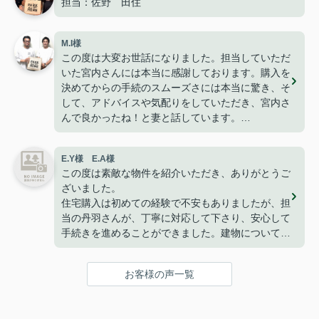
担当：佐野 田住
M.I様
この度は大変お世話になりました。担当していただ
いた宮内さんには本当に感謝しております。購入を
決めてからの手続のスムーズさには本当に驚き、そ
して、アドバイスや気配りをしていただき、宮内さ
んで良かったね！と妻と話しています。
今は無事に引越しも終わり、快適に過ごせて楽しく
暮らせております。
E.Y様 E.A様
こうして、なにもトラブルや問題も無くここまで家
この度は素敵な物件を紹介いただき、ありがとうご
探しが出来た事はパークホームさんのおかげだと思
ざいました。
っております。
住宅購入は初めての経験で不安もありましたが、担
ありがとうございました。
当の丹羽さんが、丁寧に対応して下さり、安心して
手続きを進めることができました。建物についても
満足しており、家族で新しい生活を始めることを楽
しみにしています。
お客様の声一覧
改めて、ありがとうございました。