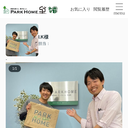
お気に入り
閲覧履歴
I.K様
担当：
-
1
/
1