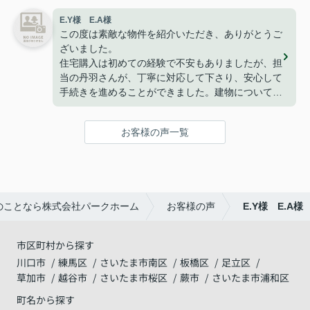
暮らせております。
E.Y様 E.A様
こうして、なにもトラブルや問題も無くここまで家
この度は素敵な物件を紹介いただき、ありがとうご
探しが出来た事はパークホームさんのおかげだと思
ざいました。
っております。
住宅購入は初めての経験で不安もありましたが、担
ありがとうございました。
当の丹羽さんが、丁寧に対応して下さり、安心して
手続きを進めることができました。建物についても
満足しており、家族で新しい生活を始めることを楽
しみにしています。
お客様の声一覧
改めて、ありがとうございました。
のことなら株式会社パークホーム
お客様の声
E.Y様 E.A様
市区町村から探す
川口市
練馬区
さいたま市南区
板橋区
足立区
草加市
越谷市
さいたま市桜区
蕨市
さいたま市浦和区
町名から探す